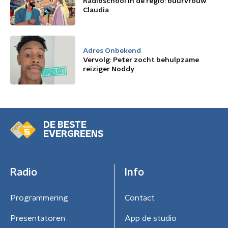
Radioschool in de regio: buurvrouw
Claudia
Adres Onbekend
Vervolg: Peter zocht behulpzame
reiziger Noddy
DE BESTE
EVERGREENS
Radio
Info
Programmering
Contact
Presentatoren
App de studio