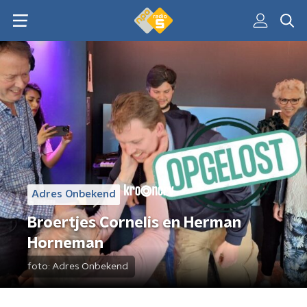
Adres Onbekend
Broertjes Cornelis en Herman
Horneman
foto:
Adres Onbekend