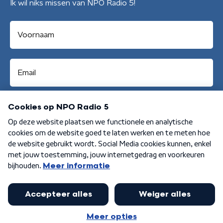
Ik wil niks missen van NPO Radio 5!
Aanmelden
Algemene voorwaarden
Privacybeleid
Cookiebeleid