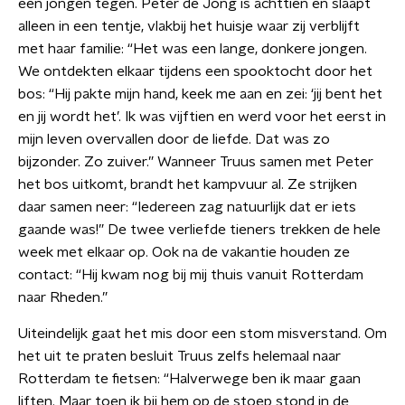
een jongen tegen. Peter de Jong is achttien en slaapt
alleen in een tentje, vlakbij het huisje waar zij verblijft
met haar familie: “Het was een lange, donkere jongen.
We ontdekten elkaar tijdens een spooktocht door het
bos: “Hij pakte mijn hand, keek me aan en zei: ‘jij bent het
en jij wordt het’. Ik was vijftien en werd voor het eerst in
mijn leven overvallen door de liefde. Dat was zo
bijzonder. Zo zuiver.” Wanneer Truus samen met Peter
het bos uitkomt, brandt het kampvuur al. Ze strijken
daar samen neer: “Iedereen zag natuurlijk dat er iets
gaande was!” De twee verliefde tieners trekken de hele
week met elkaar op. Ook na de vakantie houden ze
contact: “Hij kwam nog bij mij thuis vanuit Rotterdam
naar Rheden.”
Uiteindelijk gaat het mis door een stom misverstand. Om
het uit te praten besluit Truus zelfs helemaal naar
Rotterdam te fietsen: “Halverwege ben ik maar gaan
liften. Maar toen ik bij hem op de stoep stond in de