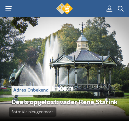
Adres Onbekend
Deels opgelost: vader René Starink
foto:
Kleinleugenmors