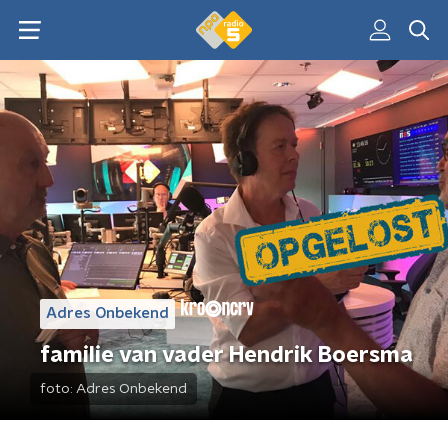
Adres Onbekend
familie van vader Hendrik Boersma
foto:
Adres Onbekend