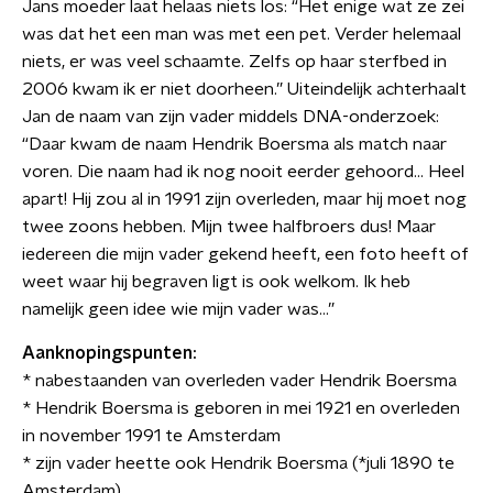
Jans moeder laat helaas niets los: “Het enige wat ze zei
was dat het een man was met een pet. Verder helemaal
niets, er was veel schaamte. Zelfs op haar sterfbed in
2006 kwam ik er niet doorheen.” Uiteindelijk achterhaalt
Jan de naam van zijn vader middels DNA-onderzoek:
“Daar kwam de naam Hendrik Boersma als match naar
voren. Die naam had ik nog nooit eerder gehoord... Heel
apart! Hij zou al in 1991 zijn overleden, maar hij moet nog
twee zoons hebben. Mijn twee halfbroers dus! Maar
iedereen die mijn vader gekend heeft, een foto heeft of
weet waar hij begraven ligt is ook welkom. Ik heb
namelijk geen idee wie mijn vader was...”
Aanknopingspunten:
* nabestaanden van overleden vader Hendrik Boersma
* Hendrik Boersma is geboren in mei 1921 en overleden
in november 1991 te Amsterdam
* zijn vader heette ook Hendrik Boersma (*juli 1890 te
Amsterdam)