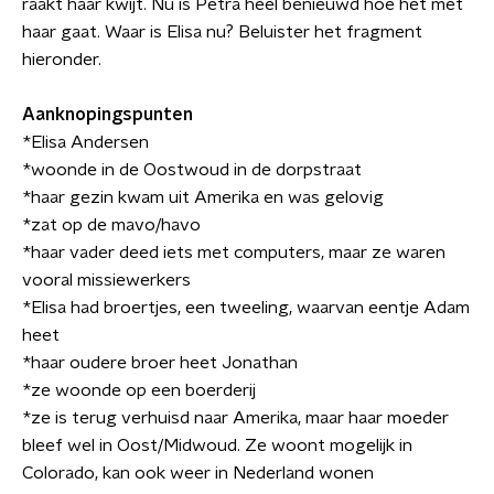
raakt haar kwijt. Nu is Petra heel benieuwd hoe het met
haar gaat. Waar is Elisa nu? Beluister het fragment
hieronder.
Aanknopingspunten
*Elisa Andersen
*woonde in de Oostwoud in de dorpstraat
*haar gezin kwam uit Amerika en was gelovig
*zat op de mavo/havo
*haar vader deed iets met computers, maar ze waren
vooral missiewerkers
*Elisa had broertjes, een tweeling, waarvan eentje Adam
heet
*haar oudere broer heet Jonathan
*ze woonde op een boerderij
*ze is terug verhuisd naar Amerika, maar haar moeder
bleef wel in Oost/Midwoud. Ze woont mogelijk in
Colorado, kan ook weer in Nederland wonen