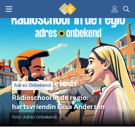
Adres Onbekend
Radioschool in de regio:
hartsvriendin Elisa Andersen
foto:
Adres Onbekend