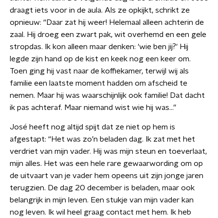
draagt iets voor in de aula. Als ze opkijkt, schrikt ze
opnieuw: “Daar zat hij weer! Helemaal alleen achterin de
zaal. Hij droeg een zwart pak, wit overhemd en een gele
stropdas. Ik kon alleen maar denken: 'wie ben jij?' Hij
legde zijn hand op de kist en keek nog een keer om.
Toen ging hij vast naar de koffiekamer, terwijl wij als
familie een laatste moment hadden om afscheid te
nemen. Maar hij was waarschijnlijk ook familie! Dat dacht
ik pas achteraf. Maar niemand wist wie hij was...”
José heeft nog altijd spijt dat ze niet op hem is
afgestapt: “Het was zo’n beladen dag. Ik zat met het
verdriet van mijn vader. Hij was mijn steun en toeverlaat,
mijn alles. Het was een hele rare gewaarwording om op
de uitvaart van je vader hem opeens uit zijn jonge jaren
terugzien. De dag 20 december is beladen, maar ook
belangrijk in mijn leven. Een stukje van mijn vader kan
nog leven. Ik wil heel graag contact met hem. Ik heb