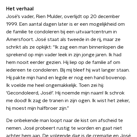
Het verhaal
José’s vader, Rien Mulder, overlijdt op 20 december
1999. Een aantal dagen later is er een mogelijkheid om
de familie te condoleren bij een uitvaartcentrum in
Amersfoort. José staat als tweede in de rij, maar ze
schrikt als ze opkijkt: “Ik zag een man binnenlopen die
sprekend op mijn vader leek in zijn jonge jaren. Ik had
hem nooit eerder gezien. Hij liep op de familie af om
iedereen te condoleren. Bij mij bleef hij wat langer staan.
Hij pakte mijn hand en legde er nog een hand bovenop.
Ik voelde me heel ongemakkelijk. Toen zei hij:
‘Gecondoleerd, José!’. Hij noemde mijn naam! Ik schrok
me dood! Ik zag de tranen in zijn ogen. Ik wist het zeker,
hij moest mijn halfbroer zijn.”
De onbekende man loopt naar de kist om afscheid te
nemen. José probeert rustig te worden en gaat niet
achter hem aan. De volgende dag is de crematie en José