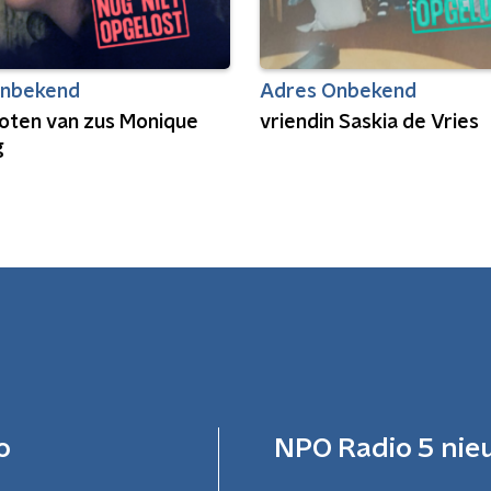
Onbekend
Adres Onbekend
oten van zus Monique
vriendin Saskia de Vries
g
o
NPO Radio 5 nie