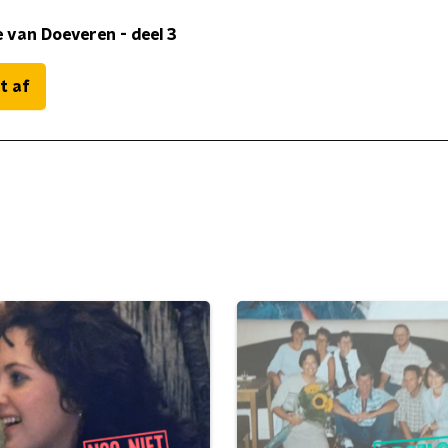
 van Doeveren - deel 3
t af