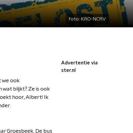
foto:
KRO-NCRV
Advertentie via
ster.nl
t we ook
 wat blijkt? Ze is ook
ekt hoor, Albert! Ik
nder.
 naar Groesbeek. De bus