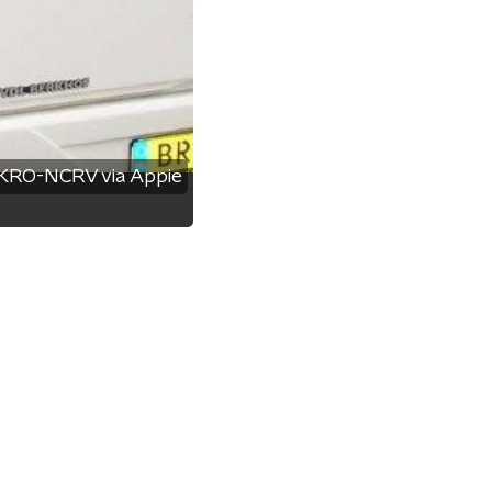
KRO-NCRV via Appie