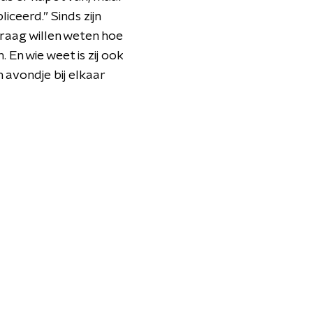
iceerd.” Sinds zijn
graag willen weten hoe
 En wie weet is zij ook
 avondje bij elkaar