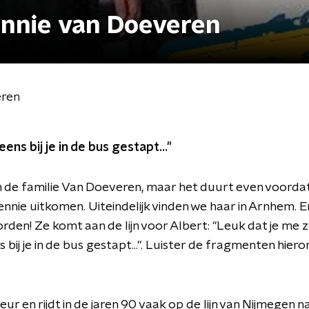
ennie van Doeveren
eren
ens bij je in de bus gestapt..."
 in de familie Van Doeveren, maar het duurt even voorda
ennie uitkomen. Uiteindelijk vinden we haar in Arnhem. En
en! Ze komt aan de lijn voor Albert: "Leuk dat je me zo
bij je in de bus gestapt...". Luister de fragmenten hiero
eur en rijdt in de jaren 90 vaak op de lijn van Nijmegen