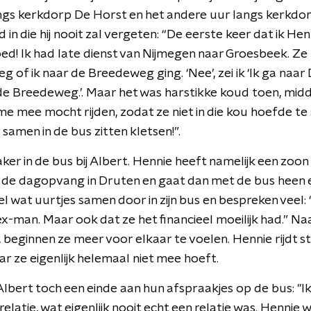
langs kerkdorp De Horst en het andere uur langs kerkd
 in die hij nooit zal vergeten: “De eerste keer dat ik H
ed! Ik had late dienst van Nijmegen naar Groesbeek. Ze
g of ik naar de Breedeweg ging. ‘Nee’, zei ik ‘Ik ga naar
de Breedeweg.’. Maar het was harstikke koud toen, midde
me mee mocht rijden, zodat ze niet in die kou hoefde t
samen in de bus zitten kletsen!”.
r in de bus bij Albert. Hennie heeft namelijk een zoon 
 de dagopvang in Druten en gaat dan met de bus heen e
 wat uurtjes samen door in zijn bus en bespreken veel:
ex-man. Maar ook dat ze het financieel moeilijk had.” N
, beginnen ze meer voor elkaar te voelen. Hennie rijdt 
aar ze eigenlijk helemaal niet mee hoeft.
Albert toch een einde aan hun afspraakjes op de bus: "I
latie, wat eigenlijk nooit echt een relatie was. Hennie 