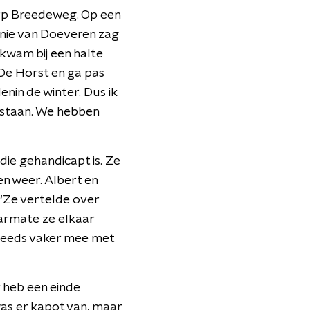
orp Breedeweg. Op een
ennie van Doeveren zag
 kwam bij een halte
 De Horst en ga pas
nin de winter. Dus ik
e staan. We hebben
die gehandicapt is. Ze
n weer. Albert en
 “Ze vertelde over
aarmate ze elkaar
steeds vaker mee met
k heb een einde
was er kapot van, maar