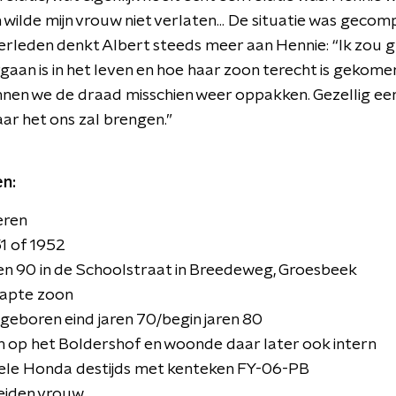
wilde mijn vrouw niet verlaten... De situatie was gecompl
verleden denkt Albert steeds meer aan Hennie: “Ik zou 
gaan is in het leven en hoe haar zoon terecht is gekomen.
nnen we de draad misschien weer oppakken. Gezellig een
ar het ons zal brengen.”
n:
eren
1 of 1952
en 90 in de Schoolstraat in Breedeweg, Groesbeek
capte zoon
ijk geboren eind jaren 70/begin jaren 80
en op het Boldershof en woonde daar later ook intern
gele Honda destijds met kenteken FY-06-PB
eiden vrouw