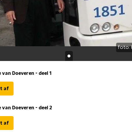
foto:
 van Doeveren - deel 1
t af
 van Doeveren - deel 2
t af