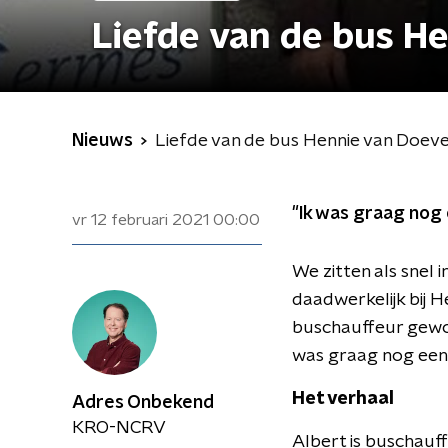
Liefde van de bus H
Nieuws
Liefde van de bus Hennie van Doev
"Ik was graag nog e
vr 12 februari 2021
00:00
We zitten als snel
daadwerkelijk bij H
buschauffeur geword
was graag nog eens 
​Het verhaal
Adres Onbekend
KRO-NCRV
Albert is buschauff