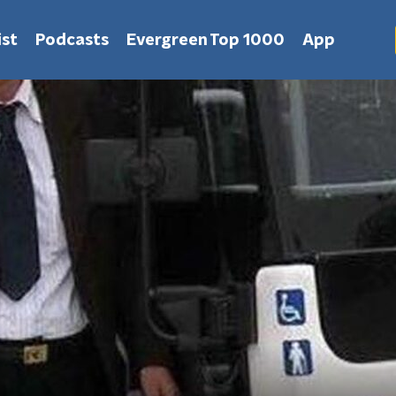
st
Podcasts
Evergreen Top 1000
App