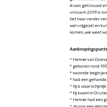
ik was getrouwd en 
vrouw in 2019 is o
het haar verder ver
wel vrijgezel en ku
komen, wie weet wa
Aanknopingspunte
* Hennie van Doev
* geboren rond 195
* woonde begin jar
* had een gehandi
* hij is waarschijnl
* hij kwam in Drut
* Hennie had een 
* ze was een gesch