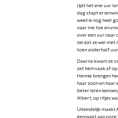
rijdt het ene uur 
dag stapt er iemand
weet ik nog heel go
naar me toe en vroe
over een uur naar 
zei dat ze wel met 
toen anderhalf uur 
Daarna kwam ze vake
zet hem vaak af op
Hennie brengen heel
haar zoon en haar 
beter leren kennen
Albert, op ritjes w
Uiteindelijk maakt 
gemaakt aan onze re