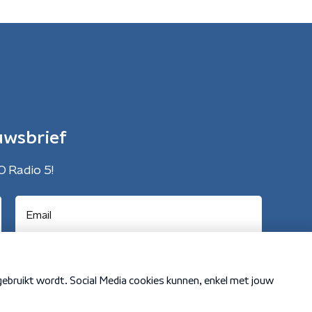
uwsbrief
O Radio 5!
Cookiebeleid