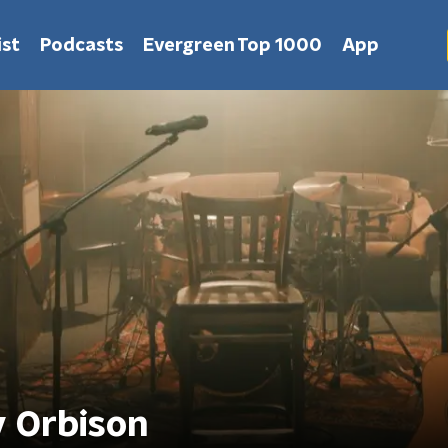
st
Podcasts
Evergreen Top 1000
App
y Orbison