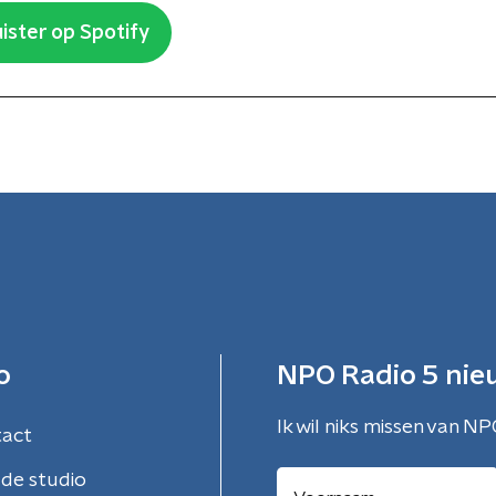
ister op Spotify
o
NPO Radio 5 nie
Ik wil niks missen van NP
tact
de studio