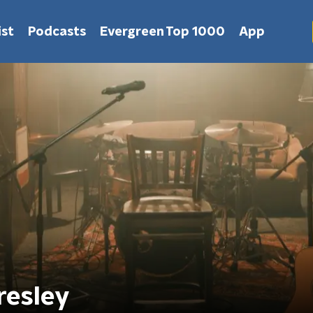
st
Podcasts
Evergreen Top 1000
App
Presley