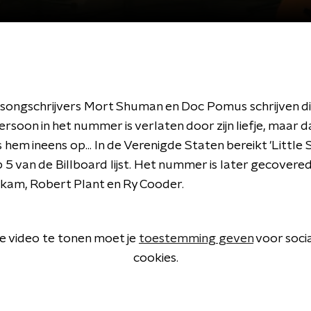
ongschrijvers Mort Shuman en Doc Pomus schrijven d
soon in het nummer is verlaten door zijn liefje, maar d
 hem ineens op... In de Verenigde Staten bereikt 'Little Si
 5 van de Billboard lijst. Het nummer is later gecovere
kam, Robert Plant en Ry Cooder.
 video te tonen moet je
toestemming geven
voor soci
cookies.