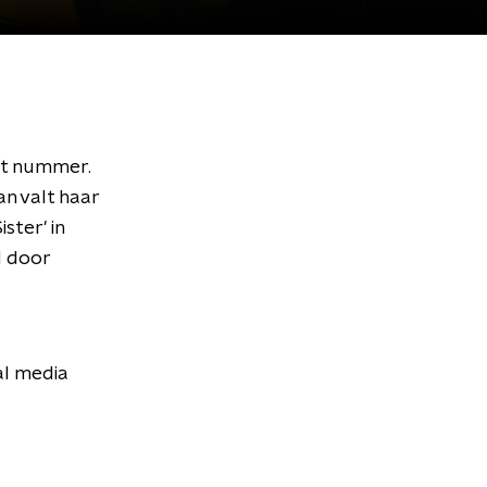
it nummer.
an valt haar
ster' in
d door
al media