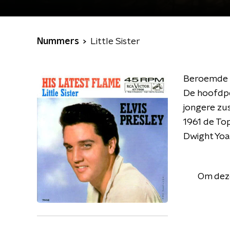
Nummers
Little Sister
Beroemde s
De hoofdper
jongere zus
1961 de Top
Dwight Yoa
Om deze