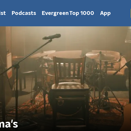
st
Podcasts
Evergreen Top 1000
App
ma's