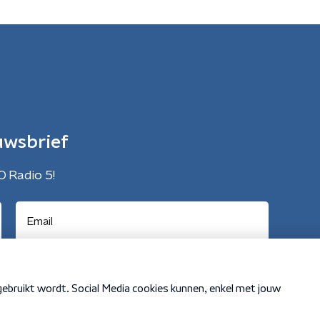
uwsbrief
O Radio 5!
Cookiebeleid