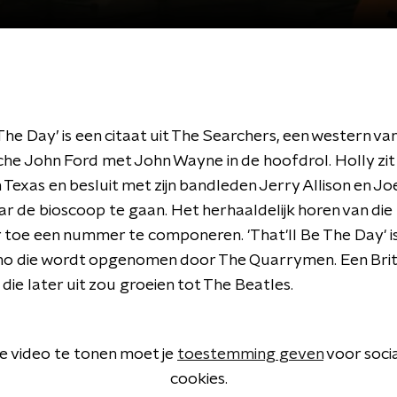
 The Day’ is een citaat uit The Searchers, een western va
che John Ford met John Wayne in de hoofdrol. Holly zit
n Texas en besluit met zijn bandleden Jerry Allison en Jo
r de bioscoop te gaan. Het herhaaldelijk horen van die 
r toe een nummer te componeren. 'That'll Be The Day' i
o die wordt opgenomen door The Quarrymen. Een Bri
 die later uit zou groeien tot The Beatles.
 video te tonen moet je
toestemming geven
voor soci
cookies.