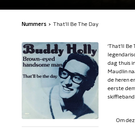
Nummers
That'll Be The Day
‘That'll Be
legendaris
dag thuis i
Maudlin naa
de heren e
eerste dem
skiffleband
Om deze