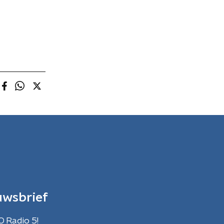
uwsbrief
O Radio 5!