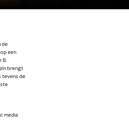
n de
 op een
e B.
zin brengt
s tevens de
tste
al media