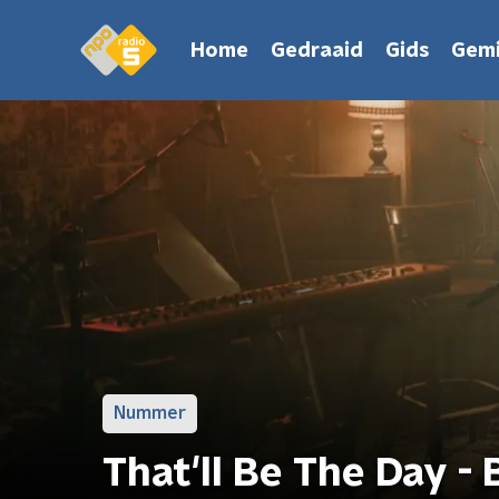
Home
Gedraaid
Gids
Gemi
Nummer
That'll Be The Day -