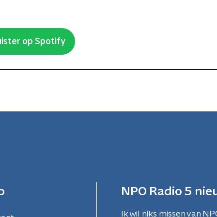
ister op Spotify
o
NPO Radio 5 nie
Ik wil niks missen van NP