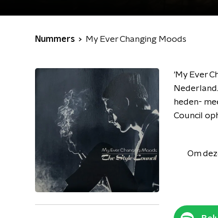
Nummers
My Ever Changing Moods
'My Ever Ch
Nederland. 
heden- mees
Council op
Om deze