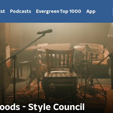
st
Podcasts
Evergreen Top 1000
App
ods - Style Council