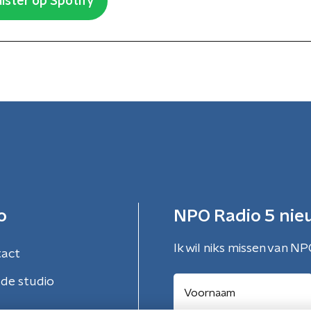
ister op Spotify
o
NPO Radio 5 nie
Ik wil niks missen van NP
tact
de studio