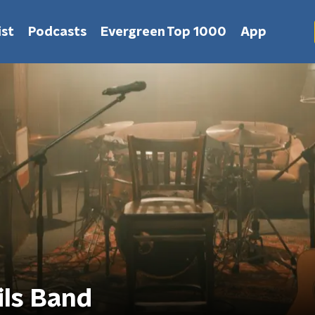
st
Podcasts
Evergreen Top 1000
App
ils Band