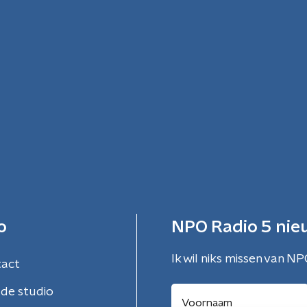
o
NPO Radio 5 nie
Ik wil niks missen van NP
tact
de studio