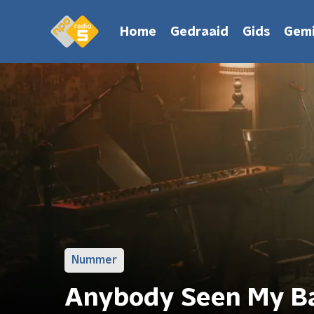
Home
Gedraaid
Gids
Gemi
Nummer
Anybody Seen My Bab