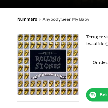
Nummers
Anybody Seen My Baby
Terug te v
twaalfde (
Om deze
Belu