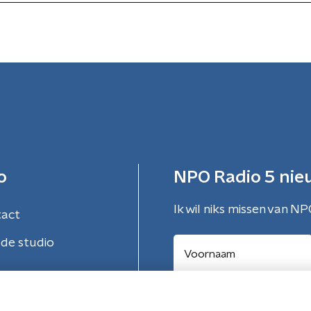
o
NPO Radio 5 nie
Ik wil niks missen van NP
tact
de studio
Aanmelden