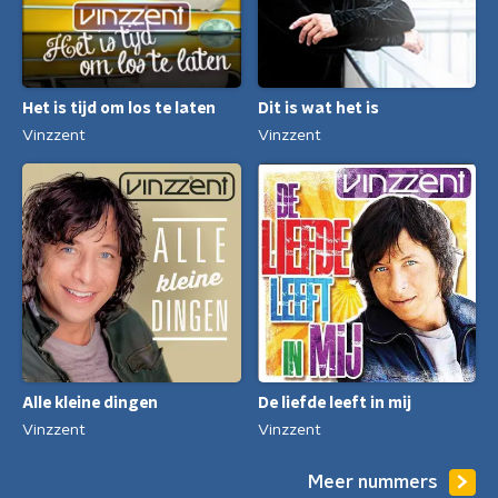
Het is tijd om los te laten
Dit is wat het is
Vinzzent
Vinzzent
Alle kleine dingen
De liefde leeft in mij
Vinzzent
Vinzzent
Meer nummers