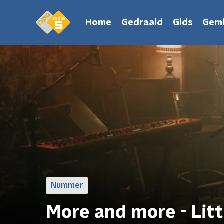
Home
Gedraaid
Gids
Gemi
Nummer
More and more - Litt