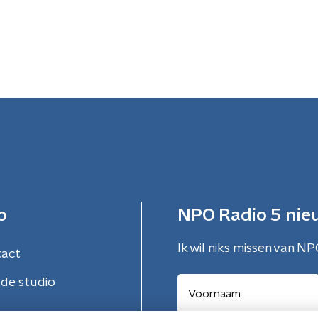
o
NPO Radio 5 nie
Ik wil niks missen van NP
tact
de studio