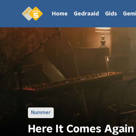
Home
Gedraaid
Gids
Gemi
Nummer
Here It Comes Again