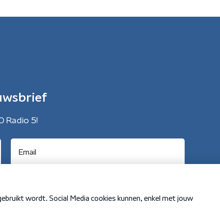
uwsbrief
O Radio 5!
Cookiebeleid