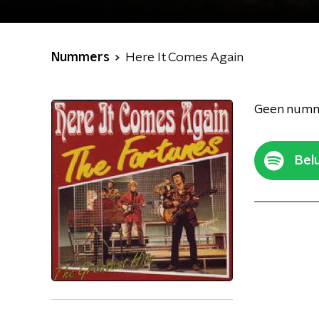
Nummers
Here It Comes Again
Geen numm
Belu