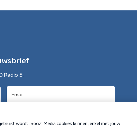
uwsbrief
O Radio 5!
Cookiebeleid