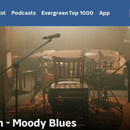
st
Podcasts
Evergreen Top 1000
App
n - Moody Blues