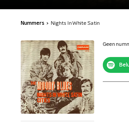
Nummers
Nights In White Satin
Geen numm
Belu