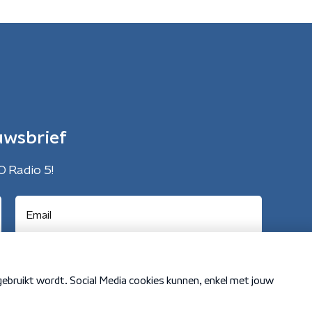
uwsbrief
O Radio 5!
Cookiebeleid