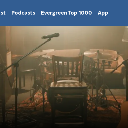
st
Podcasts
Evergreen Top 1000
App