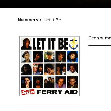
Nummers
Let It Be
Geen numm