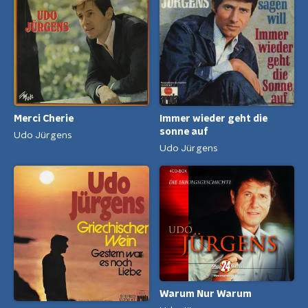
Merci Cherie
Immer wieder geht die
sonne auf
Udo Jürgens
Udo Jürgens
Warum Nur Warum