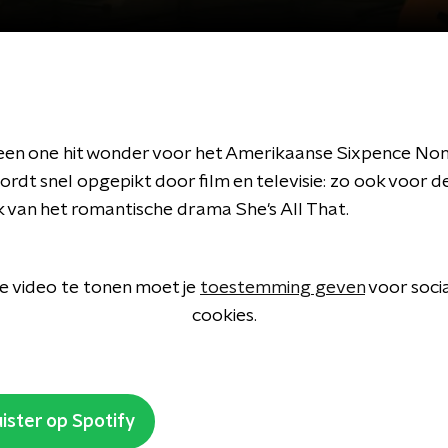
is een one hit wonder voor het Amerikaanse Sixpence No
ordt snel opgepikt door film en televisie: zo ook voor d
 van het romantische drama She's All That.
 video te tonen moet je
toestemming geven
voor soci
cookies.
ister op Spotify