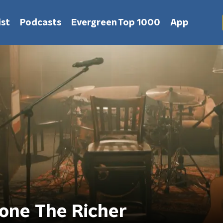
st
Podcasts
Evergreen Top 1000
App
None The Richer