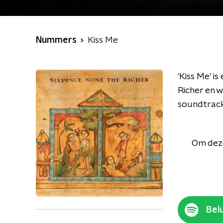
Nummers
Kiss Me
'Kiss Me' 
Richer en w
soundtrack
Om deze
Belu