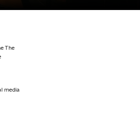
ne The
e
al media