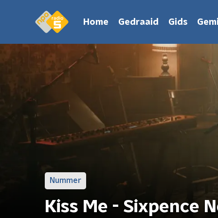
Home
Gedraaid
Gids
Gemi
Nummer
Kiss Me - Sixpence 