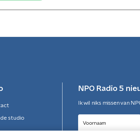
o
NPO Radio 5 nie
Ik wil niks missen van NP
tact
de studio