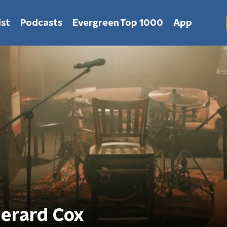
st
Podcasts
Evergreen Top 1000
App
erard Cox