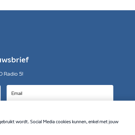
uwsbrief
O Radio 5!
Cookiebeleid