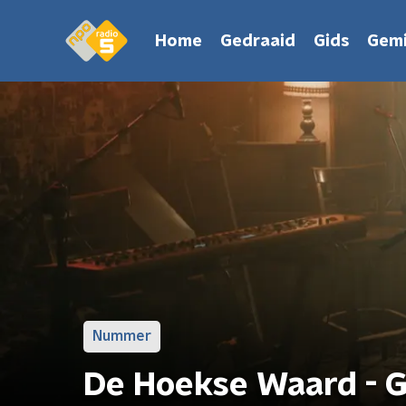
Home
Gedraaid
Gids
Gemi
Nummer
De Hoekse Waard - G