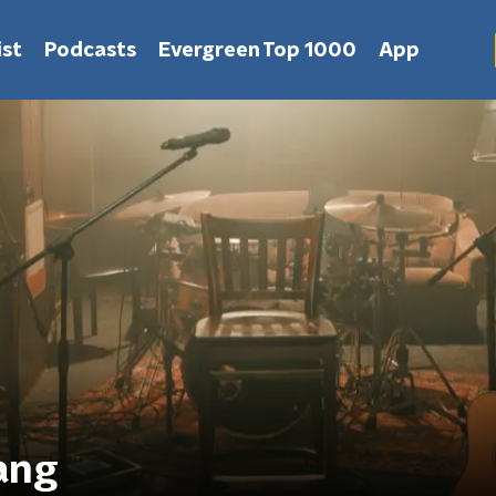
st
Podcasts
Evergreen Top 1000
App
ang