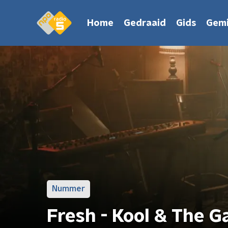
Home
Gedraaid
Gids
Gemi
Nummer
Fresh - Kool & The G