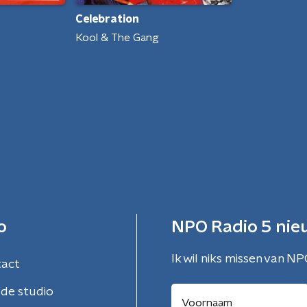
Celebration
Kool & The Gang
o
NPO Radio 5 nie
Ik wil niks missen van NP
tact
de studio