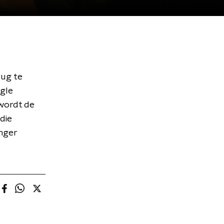
rug te
ngle
 wordt de
die
nger