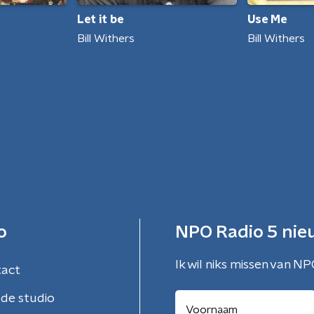
Use Me
Let it be
Bill Withers
Bill Withers
o
NPO Radio 5 nie
Ik wil niks missen van NP
tact
de studio