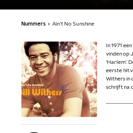
Nummers
Ain't No Sunshine
In 1971 een
vinden op J
'Harlem'. D
eerste hit 
Withers in
schrijft na