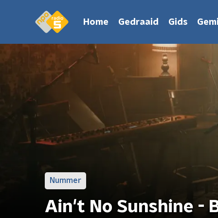
Home
Gedraaid
Gids
Gemi
Nummer
Ain't No Sunshine - B