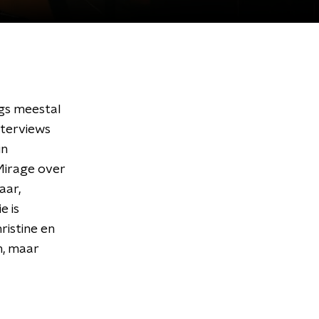
ngs meestal
nterviews
in
Mirage over
aar,
e is
ristine en
n, maar