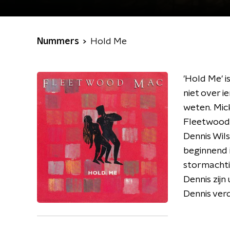
Nummers
Hold Me
'Hold Me' i
niet over i
weten. Mick
Fleetwood 
Dennis Wils
beginnend i
stormachtig
Dennis zijn
Dennis ver