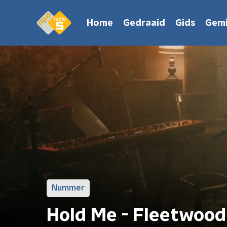
Home
Gedraaid
Gids
Gemi
Nummer
Hold Me - Fleetwoo