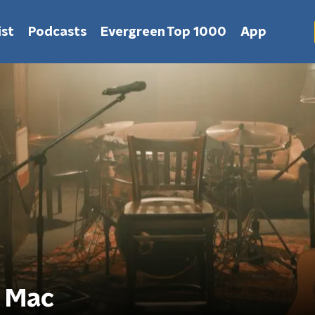
st
Podcasts
Evergreen Top 1000
App
d Mac