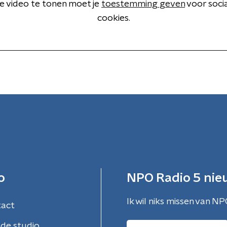
 video te tonen moet je
toestemming geven
voor soci
cookies.
o
NPO Radio 5 nie
Ik wil niks missen van NP
tact
de studio