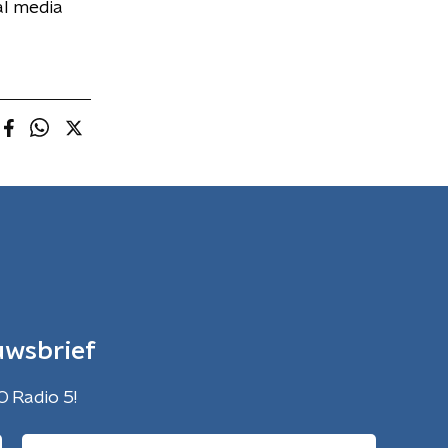
al media
uwsbrief
O Radio 5!