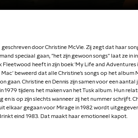
s geschreven door Christine McVie. Zij zegt dat haar so
emand speciaal gaan, "het zijn gewoon songs" laat ze in i
 Fleetwood heeft in zijn boek 'My Life and Adventures 
Mac' beweerd dat alle Christine's songs op het album 
on gaan. Christine en Dennis zijn samen voor een aantal j
n 1979 tijdens het maken van het Tusk album. Hun relati
 en is op zijn slechts wanneer zij het nummer schrijft. Ch
 uit elkaar gegaan voor Mirage in 1982 wordt uitgegeve
drinkt eind 1983. Dat maakt haar emotioneel kapot.