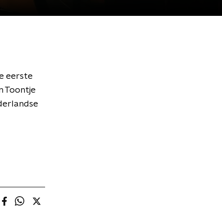
de eerste
n Toontje
ederlandse