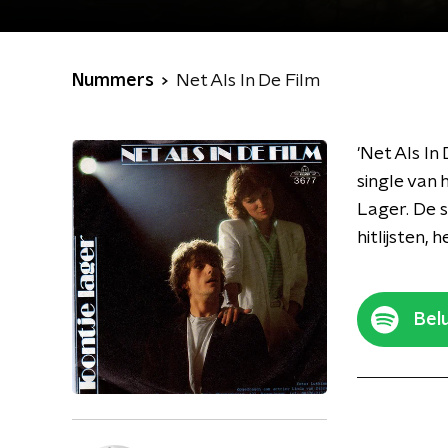
Nummers
Net Als In De Film
'Net Als In
single van
Lager. De s
hitlijsten,
Belu