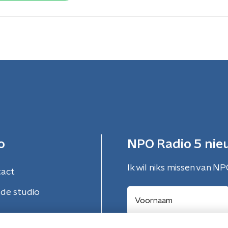
o
NPO Radio 5 nie
Ik wil niks missen van NP
tact
de studio