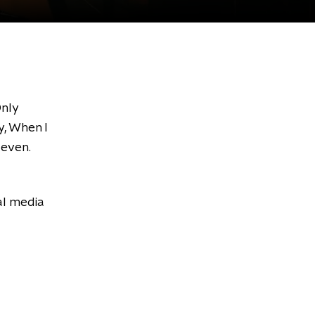
Only
y, When I
leven.
al media