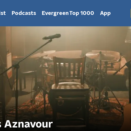
st
Podcasts
Evergreen Top 1000
App
es Aznavour