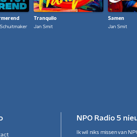
urmerend
Samen
Tranquilo
 Schuitmaker
Jan Smit
Jan Smit
o
NPO Radio 5 nie
Ik wil niks missen van NP
tact