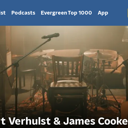
st
Podcasts
Evergreen Top 1000
App
ert Verhulst & James Cooke