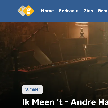
Home
Gedraaid
Gids
Gemi
Nummer
Ik Meen 't - Andre H