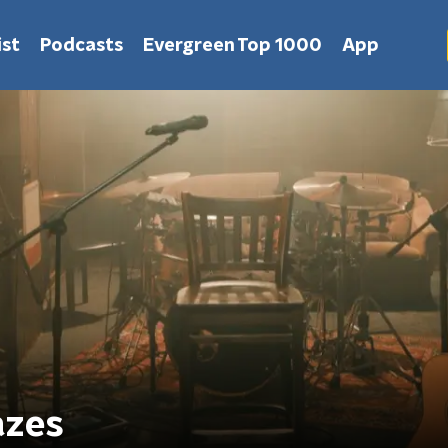
st
Podcasts
Evergreen Top 1000
App
azes