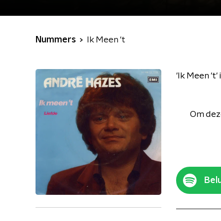
Nummers
Ik Meen 't
'Ik Meen 't
Om deze
Belu