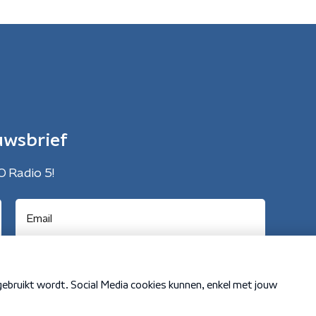
uwsbrief
O Radio 5!
Cookiebeleid