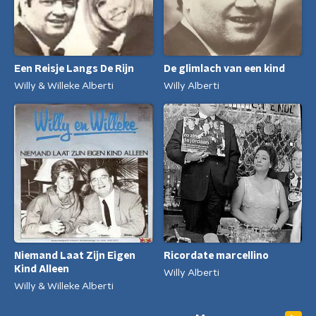
Een Reisje Langs De Rijn
De glimlach van een kind
Willy & Willeke Alberti
Willy Alberti
Niemand Laat Zijn Eigen
Ricordate marcellino
Kind Alleen
Willy Alberti
Willy & Willeke Alberti