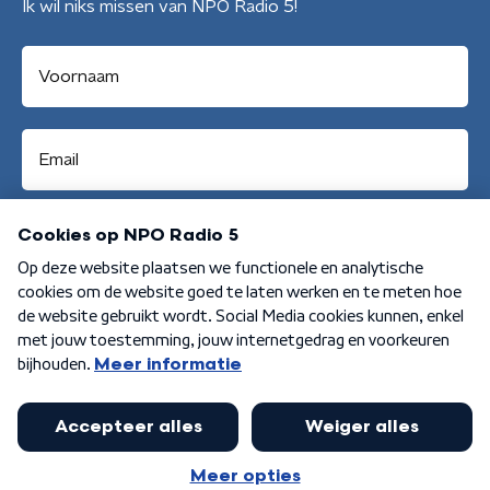
Ik wil niks missen van NPO Radio 5!
Aanmelden
Algemene voorwaarden
Privacybeleid
Cookiebeleid