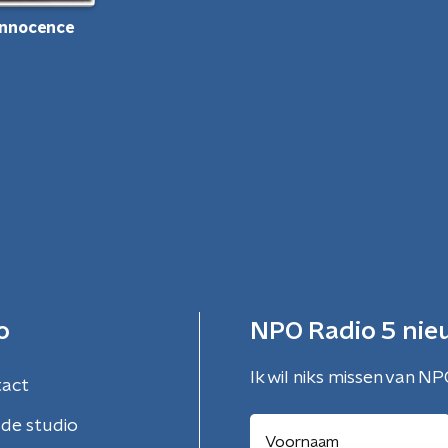
Innocence
o
NPO Radio 5 nie
Ik wil niks missen van NP
tact
de studio