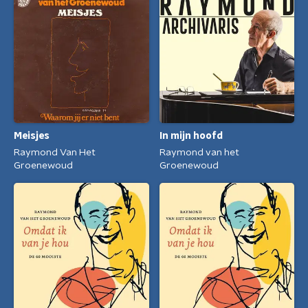
Meisjes
In mijn hoofd
Raymond Van Het
Raymond van het
Groenewoud
Groenewoud