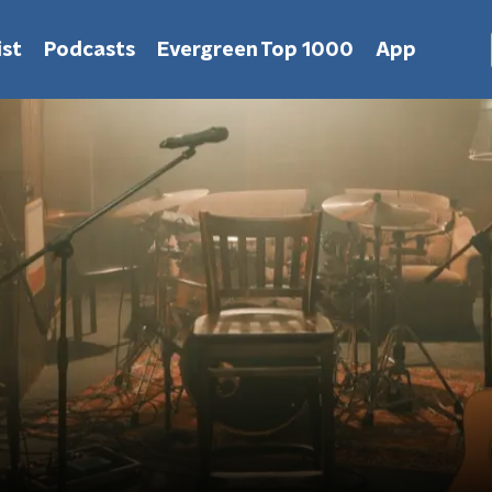
st
Podcasts
Evergreen Top 1000
App