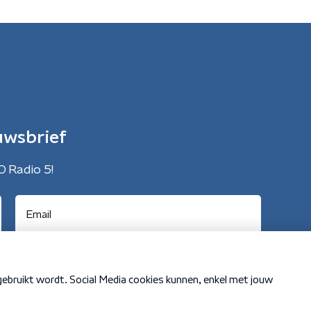
uwsbrief
O Radio 5!
Cookiebeleid