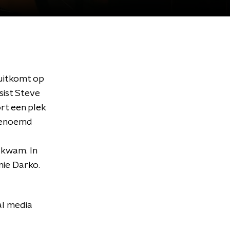
 uitkomt op
sist Steve
rt een plek
 benoemd
kwam. In
nie Darko.
al media