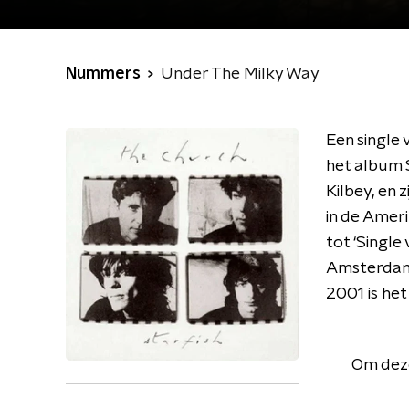
Nummers
Under The Milky Way
Een single
het album 
Kilbey, en 
in de Ameri
tot ‘Single
Amsterdam
2001 is he
Om deze