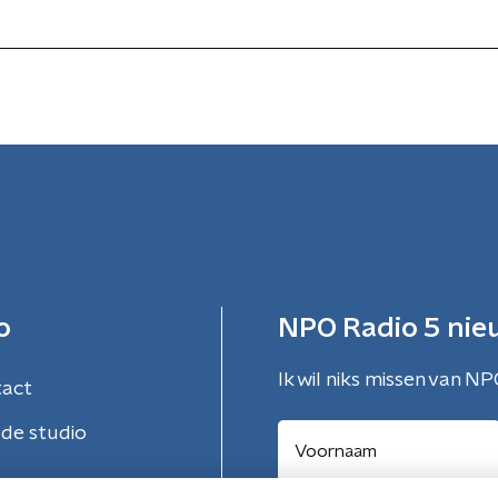
o
NPO Radio 5 nie
Ik wil niks missen van NP
tact
de studio