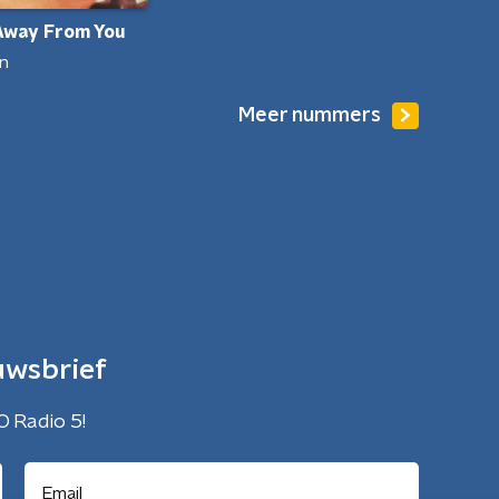
Away From You
an
Meer nummers
uwsbrief
O Radio 5!