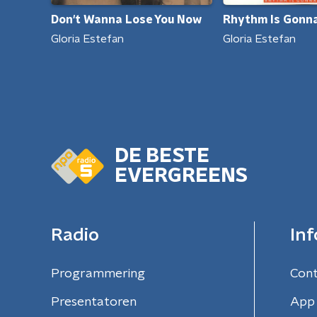
Don't Wanna Lose You Now
Rhythm Is Gonna
Gloria Estefan
Gloria Estefan
DE BESTE
EVERGREENS
Radio
Inf
Programmering
Con
Presentatoren
App 