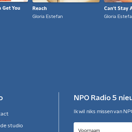
 Get You
Reach
Can't Stay 
Gloria Estefan
Gloria Estef
o
NPO Radio 5 nie
Ik wil niks missen van NP
tact
de studio