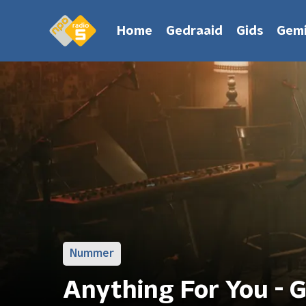
Home
Gedraaid
Gids
Gemi
Nummer
Anything For You - G