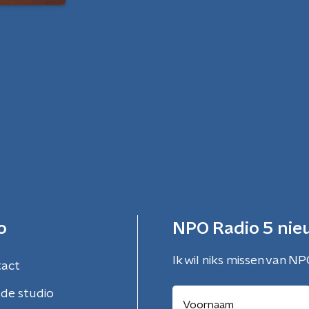
o
NPO Radio 5 nie
Ik wil niks missen van NP
tact
de studio