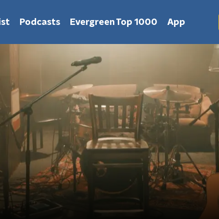
st
Podcasts
Evergreen Top 1000
App