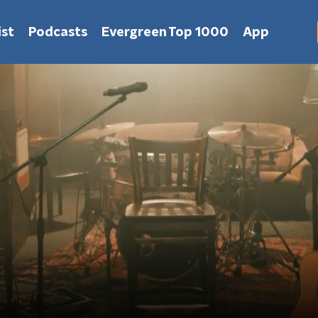
st
Podcasts
Evergreen Top 1000
App