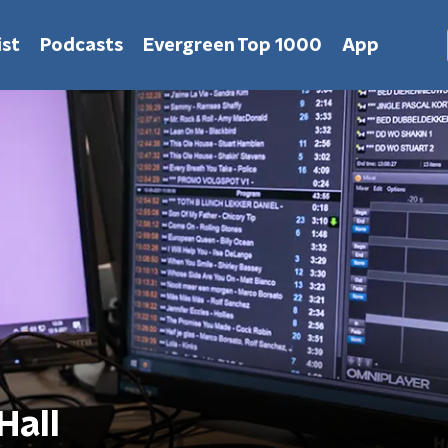
st
Podcasts
Evergreen Top 1000
App
Hall