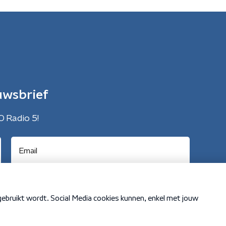
uwsbrief
O Radio 5!
Cookiebeleid