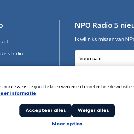
o
NPO Radio 5 nie
Ik wil niks missen van NP
tact
de studio
Aanmelden