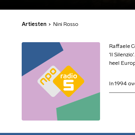
Artiesten
Nini Rosso
Raffaele C
'Il Silenzi
heel Europ
In 1994 ov