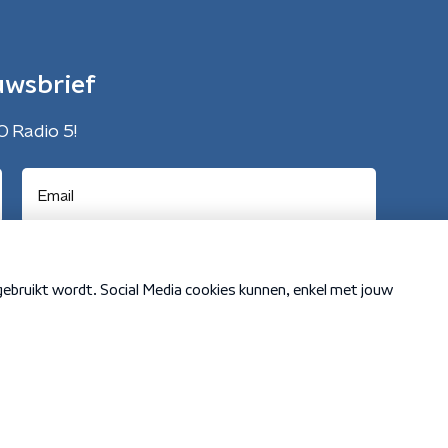
uwsbrief
O Radio 5!
Cookiebeleid