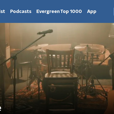
st
Podcasts
Evergreen Top 1000
App
e