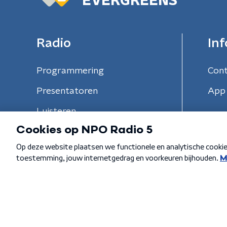
EVERGREENS
Radio
Inf
Programmering
Con
Presentatoren
App 
Luisteren
Algemene voorwaarden
Privacybeleid