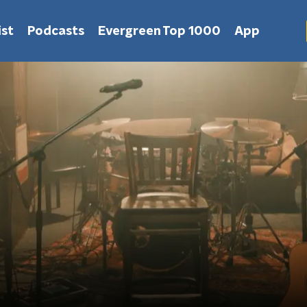
st
Podcasts
Evergreen Top 1000
App