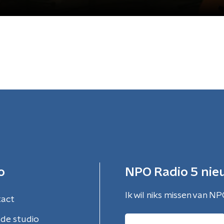
o
NPO Radio 5 nie
Ik wil niks missen van NP
tact
de studio