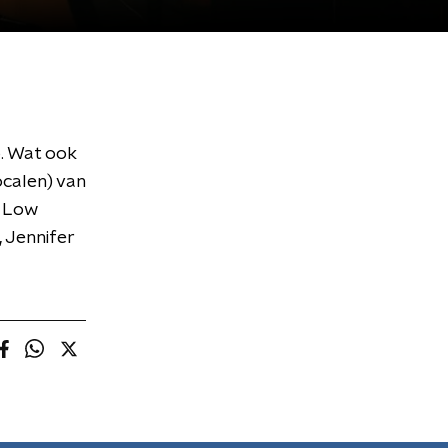
. Wat ook
ocalen) van
t Low
 Jennifer