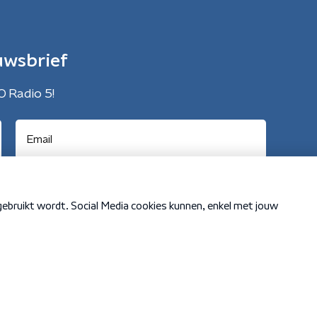
uwsbrief
O Radio 5!
Cookiebeleid