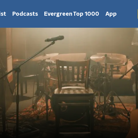
st
Podcasts
Evergreen Top 1000
App