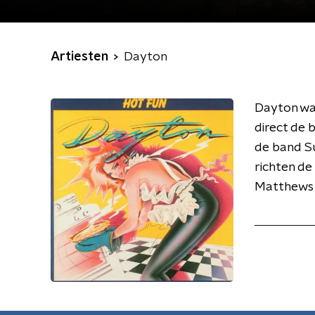
Artiesten
Dayton
Dayton was
direct de 
de band Su
richten de
Matthews 