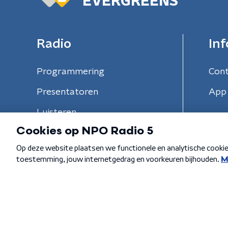
EVERGREENS
Radio
Inf
Programmering
Con
Presentatoren
App 
Luisteren
Algemene voorwaarden
Privacybeleid