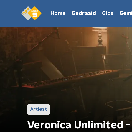
Home
Gedraaid
Gids
Gemi
Artiest
Veronica Unlimited -