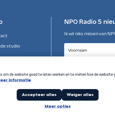
o
NPO Radio 5 nie
Ik wil niks missen van NP
tact
de studio
Aanmelden