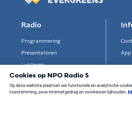
EVERGREENS
Radio
Inf
Programmering
Con
Presentatoren
App 
Luisteren
Algemene voorwaarden
Privacybeleid