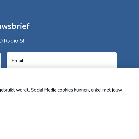
uwsbrief
O Radio 5!
Cookiebeleid