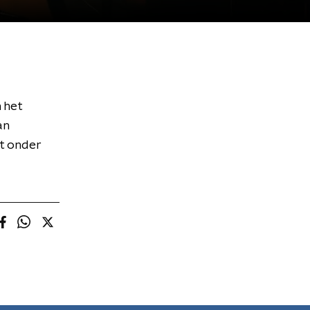
 het
an
t onder