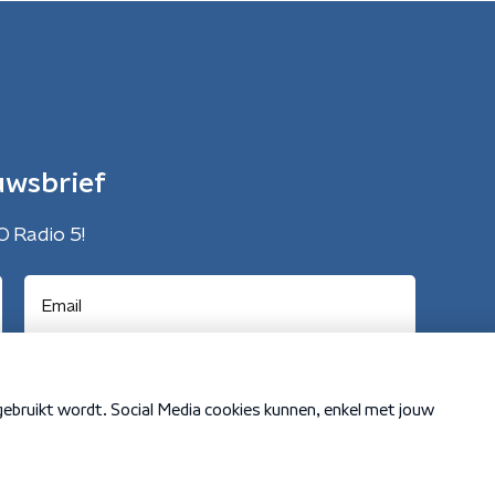
uwsbrief
O Radio 5!
Cookiebeleid