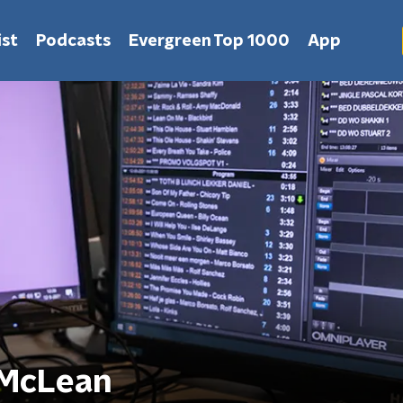
st
Podcasts
Evergreen Top 1000
App
 McLean