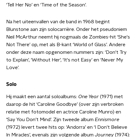
‘Tell Her No’ en ‘Time of the Season’.
Na het uiteenvallen van de band in 1968 begint
Blunstone aan zijn solocarrière. Onder het pseudoniem
Neil McArthur neemt hij nogmaals de Zombies-hit ‘She's
Not There’ op, met als B-kant ‘World of Glass’. Andere
onder deze naam opgenomen nummers zijn: ‘Don't Try
to Explain’, ‘Without Her’, ‘It's not Easy’ en ‘Never My
Love’.
Solo
Hij maakt een aantal soloalbums:
One Year
(1971) met
daarop de hit ‘Caroline Goodbye’ (over zijn verbroken
relatie met fotomodel en actrice Caroline Munro) en
‘Say You Don’t Mind’. Zijn tweede album
Ennismore
(1972) levert twee hits op: ‘Andorra’ en ‘I Don't Believe
In Miracles’, evenals zijn volgende album
Journey
(1974):