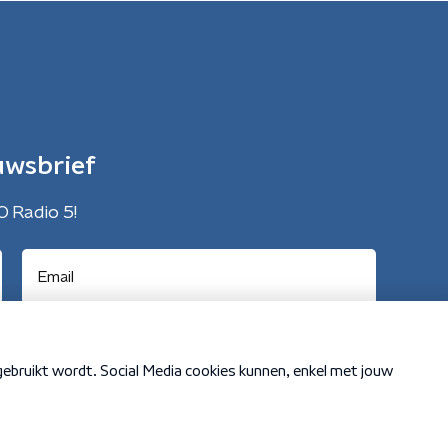
uwsbrief
O Radio 5!
Cookiebeleid