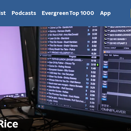
st
Podcasts
Evergreen Top 1000
App
Rice