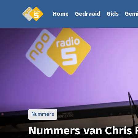
Home
Gedraaid
Gids
Gemi
Nummers
Nummers van Chris 