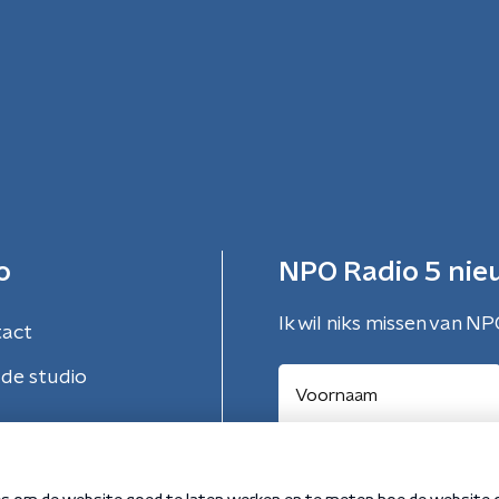
o
NPO Radio 5 nie
Ik wil niks missen van NP
tact
de studio
Aanmelden