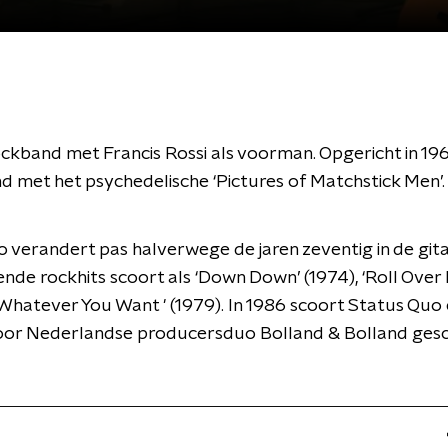
ckband met Francis Rossi als voorman. Opgericht in 19
 met het psychedelische ‘Pictures of Matchstick Men’.
 verandert pas halverwege de jaren zeventig in de gi
nde rockhits scoort als ‘Down Down’ (1974), ‘Roll Over
'Whatever You Want ' (1979). In 1986 scoort Status Quo 
oor Nederlandse producersduo Bolland & Bolland gesc