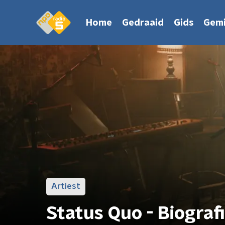
Home
Gedraaid
Gids
Gemi
Artiest
Status Quo - Biograf