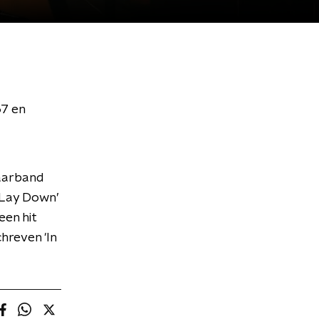
67 en
taarband
 Lay Down’
een hit
hreven 'In