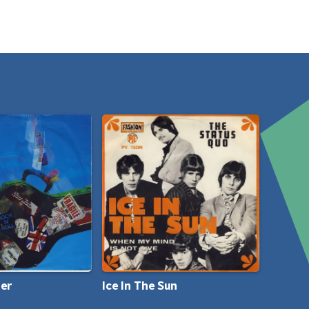
er
Ice In The Sun