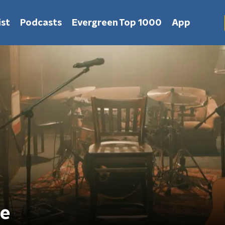
st
Podcasts
Evergreen Top 1000
App
ie