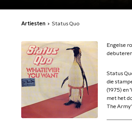
Artiesten
Status Quo
Engelse ro
debuterend
Status Quo
die stampe
(1975) en 
met het d
The Army'