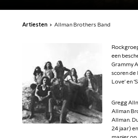
Artiesten
Allman Brothers Band
Rockgroep 
een besche
Grammy Awa
scoren de 
Love' en '
Gregg Allm
Allman Br
Allman. Du
24 jaar) e
manier op 