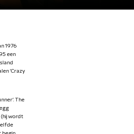
an 1976
995 een
island
alen 'Crazy
nner'. The
regg
(hij wordt
zelfde
t begin