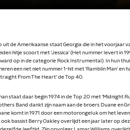
uit de Amerikaanse staat Georgia die in het voorjaar v
iden hitje scoort met 'Jessica' (Het nummer levert in 1
rd op in de categorie Rock Instrumental). In hun thu
heren een net niet nummer 1-hit met 'Ramblin Man' en h
Straight From The Heart' de Top 40.
an staat daar begin 1974 in de Top 20 met 'Midnight Ru
others Band dankt zijn naam aan de broers Duane en G
ane komt in 1971 door een motorongeluk om het leven 
n ook bassist Berry Oakley overlijdt een jaar later op de
dezelfde leeftijd. Zijn opvolger Lamar Williams overlijd