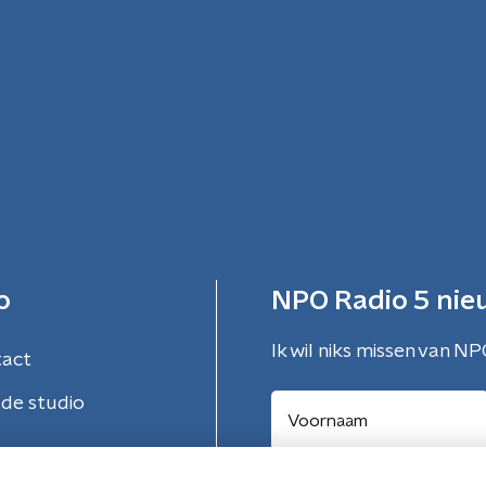
o
NPO Radio 5 nie
Ik wil niks missen van NP
tact
de studio