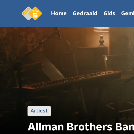
Home
Gedraaid
Gids
Gemi
Artiest
Allman Brothers Band