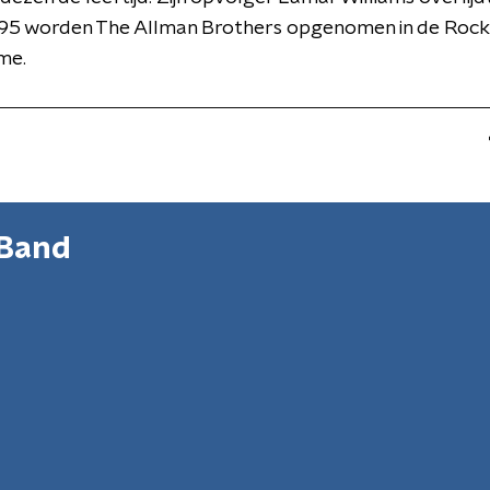
1995 worden The Allman Brothers opgenomen in de Rock
me.
 Band