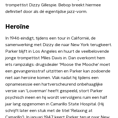
trompettist Dizzy Gillespie. Bebop breekt hiermee
definitief door als dé eigentijdse jazz-vorm.
Heroïne
In 1946 eindigt, tijdens een tour in Californië, de
samenwerking met Dizzy die naar New York terugkeert.
Parker blijft in Los Angeles en huurt de veelbelovende
jonge trompettist Miles Davis in. Dan overkomt hem
iets rampzaligs: drugsdealer 'Moose the Mooche' moet
een gevangenisstraf uitzitten en Parker kan zodoende
niet aan heroïne komen. Vlak nadat hij tijdens een
opnamesessie een hartverscheurend onbehaaglijke
versie van 'Loverman' heeft gespeeld, stort Parker
psychisch ineen en hij wordt vervolgens ruim een half
jaar lang opgenomen in Camarillo State Hospital. (Hij
schrijft later een stuk met de titel 'Relaxing at
Camarillo'). In januari 1947 keert Parker terug naar New